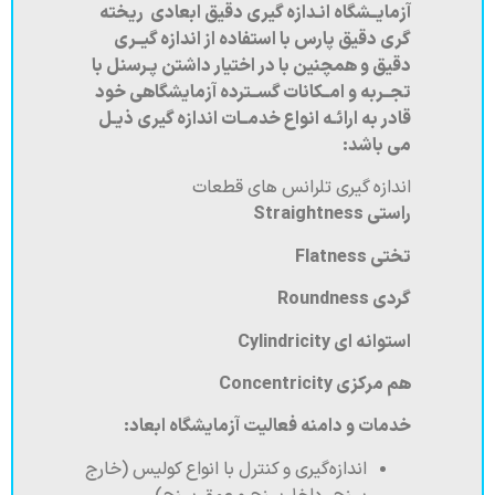
آزمایــشگاه انـدازه گیری دقیق ابعادی
ریخته
گری دقیق پارس
با استفاده از اندازه گیــری
دقیق و همچنین با در اختیار داشتن پـرسنل با
تجــربه و امــکانات گســترده آزمایشگاهی خود
قادر به ارائـه انواع خدمــات اندازه گیری ذیـل
می باشد
:
اندازه گیری تلرانس های قطعات
راستی Straightness
تختی Flatness
گردی Roundness
استوانه ای Cylindricity
هم مرکزی Concentricity
خدمات و دامنه فعالیت آزمایشگاه ابعاد
:
اندازه‌گیری و کنترل با انواع کولیس (خارج­‌