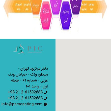
دفتر مرکزی: تهران -
میدان ونک - خیابان ونک
غربی - شماره ۶۱ - طبقه
اول - واحد ۱۰۱
2-61502688 21 98+
2-61502688 21 98+
info@parscasting.com