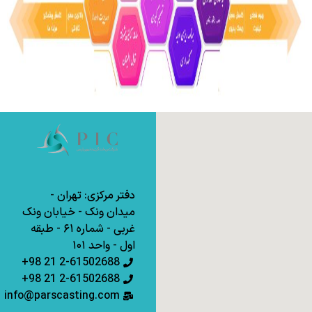
دفتر مرکزی: تهران -
میدان ونک - خیابان ونک
غربی - شماره ۶۱ - طبقه
اول - واحد ۱۰۱
2-61502688 21 98+
2-61502688 21 98+
info@parscasting.com